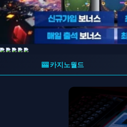
🎰 카지노월드