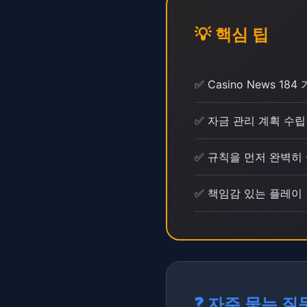
💡 핵심 팁
✅ Casino News 18
✅ 자금 관리 계획 수립
✅ 규칙을 먼저 완벽히
✅ 책임감 있는 플레이
❓ 자주 묻는 질