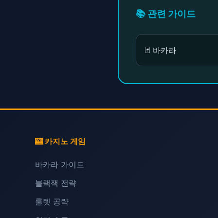
📚 관련 가이드
🃏 바카라
🎰 카지노 게임
바카라 가이드
블랙잭 전략
룰렛 공략