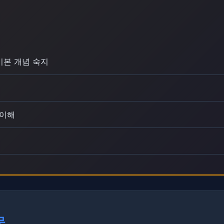
4 기본 개념 숙지
 이해
문