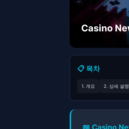
Casino N
📋 목차
1. 개요
2. 상세 설명
📖 Casino N