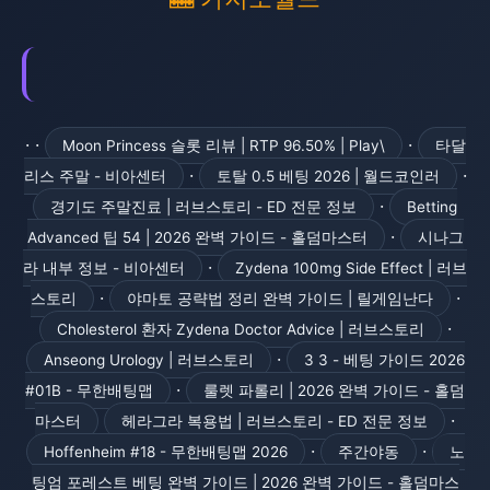
· ·
·
Moon Princess 슬롯 리뷰 | RTP 96.50% | Play\
타달
·
·
리스 주말 - 비아센터
토탈 0.5 베팅 2026 | 월드코인러
·
경기도 주말진료 | 러브스토리 - ED 전문 정보
Betting
·
Advanced 팁 54 | 2026 완벽 가이드 - 홀덤마스터
시나그
·
라 내부 정보 - 비아센터
Zydena 100mg Side Effect | 러브
·
·
스토리
야마토 공략법 정리 완벽 가이드 | 릴게임난다
·
Cholesterol 환자 Zydena Doctor Advice | 러브스토리
·
Anseong Urology | 러브스토리
3 3 - 베팅 가이드 2026
·
#01B - 무한배팅맵
룰렛 파롤리 | 2026 완벽 가이드 - 홀덤
·
마스터
헤라그라 복용법 | 러브스토리 - ED 전문 정보
·
·
Hoffenheim #18 - 무한배팅맵 2026
주간야동
노
팅엄 포레스트 베팅 완벽 가이드 | 2026 완벽 가이드 - 홀덤마스