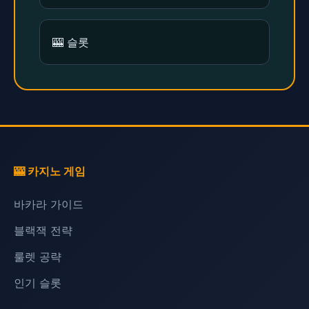
🎰 슬롯
🎰 카지노 게임
바카라 가이드
블랙잭 전략
룰렛 공략
인기 슬롯