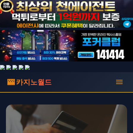
🎰 카지노월드