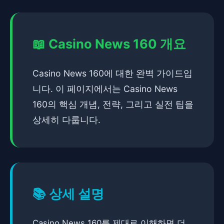
📖 Casino News 160 개요
Casino News 160에 대한 완벽 가이드입
니다. 이 페이지에서는 Casino News
160의 핵심 개념, 전략, 그리고 실전 팁을
상세히 다룹니다.
📚 상세 설명
Casino News 160를 제대로 이해하면 더