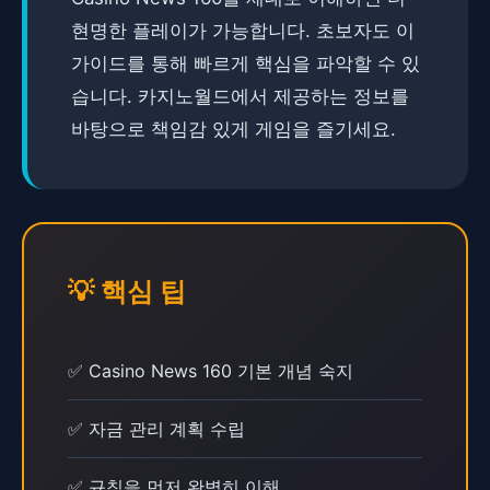
현명한 플레이가 가능합니다. ​​초보자도 이
가이드를 통해 빠르게 핵심을 파악할 수 있
습니다. 카지노월드에서 제공하는 정보를
바탕으로 책임감 있게 게임을 즐기세요.
💡 핵심 팁
✅ Casino News 160 기본 개념 숙지
✅ 자금 관리 계획 수립
✅ 규칙을 먼저 완벽히 이해