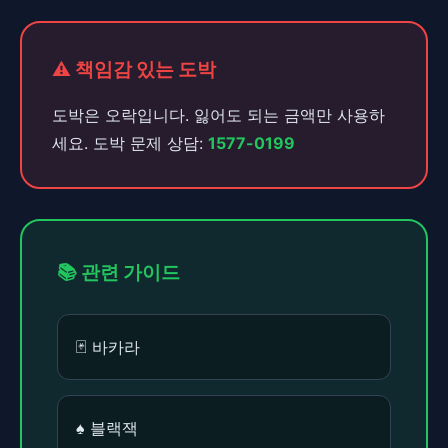
⚠️ 책임감 있는 도박
도박은 오락입니다. ​​잃어도 되는 금액만 사용하
세요. ​​도박 문제 상담:
1577-0199
📚 관련 가이드
🃏 바카라
♠️ 블랙잭