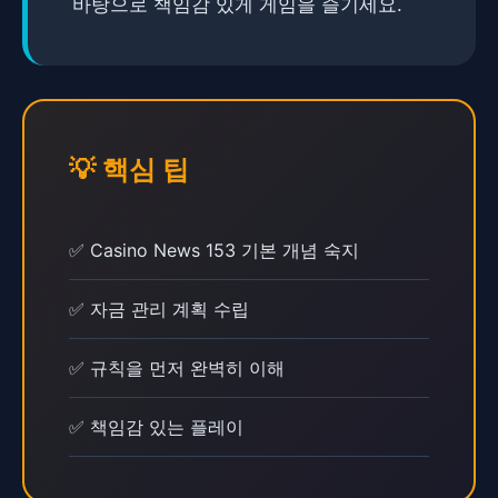
바탕으로 책임감 있게 게임을 즐기세요.
💡 핵심 팁
✅ Casino News 153 기본 개념 숙지
✅ 자금 관리 계획 수립
✅ 규칙을 먼저 완벽히 이해
✅ 책임감 있는 플레이