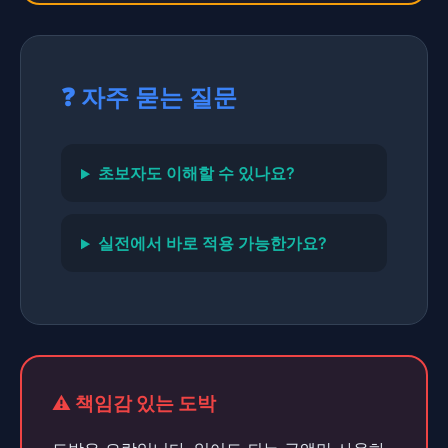
❓ 자주 묻는 질문
초보자도 이해할 수 있나요?
실전에서 바로 적용 가능한가요?
⚠️ 책임감 있는 도박