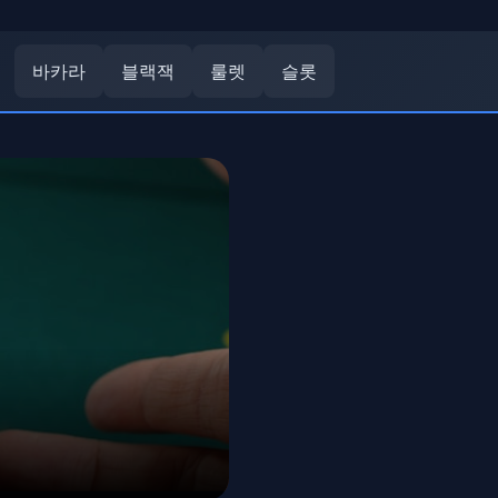
바카라
블랙잭
룰렛
슬롯