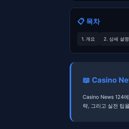
📋 목차
1. ​개요
2. 상세 설명
📖 Casino N
Casino News 1
략, 그리고 실전 팁