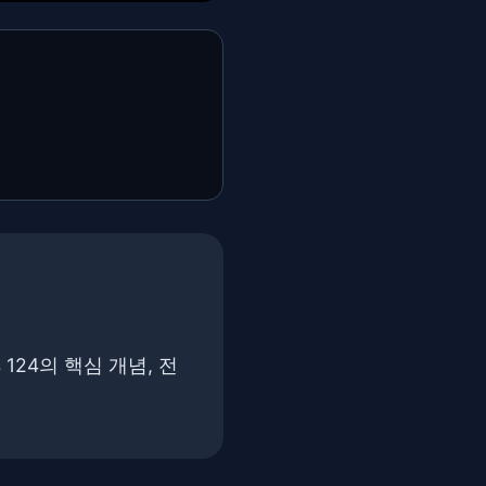
s 124의 핵심 개념, 전