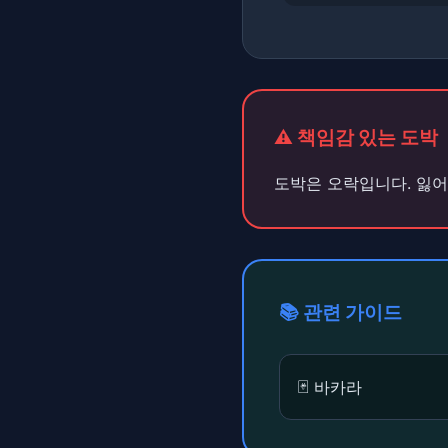
⚠️ 책임감 있는 도박
도박은 오락입니다. ​잃어
📚 관련 가이드
🃏 바카라