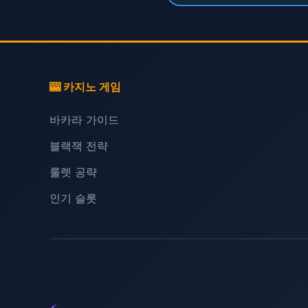
🎰 카지노 게임
바카라 가이드
블랙잭 전략
룰렛 공략
인기 슬롯