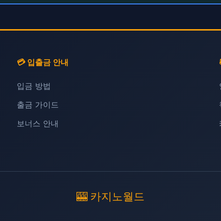
💳 입출금 안내
입금 방법
출금 가이드
보너스 안내
🎰 카지노월드