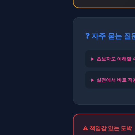
❓ 자주 묻는 질
초보자도 이해할 
실전에서 바로 적
⚠️ 책임감 있는 도박