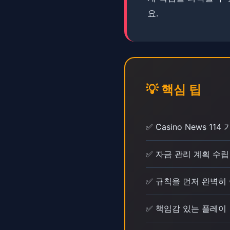
요.
💡 핵심 팁
✅ Casino News 11
✅ 자금 관리 계획 수립
✅ 규칙을 먼저 완벽히
✅ 책임감 있는 플레이