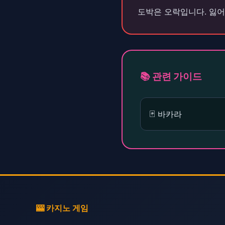
도박은 오락입니다. ​​잃
📚 관련 가이드
🃏 바카라
🎰 카지노 게임