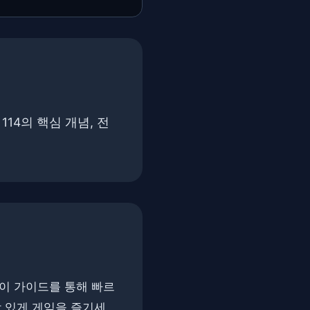
 114의 핵심 개념, 전
도 이 가이드를 통해 빠르
감 있게 게임을 즐기세