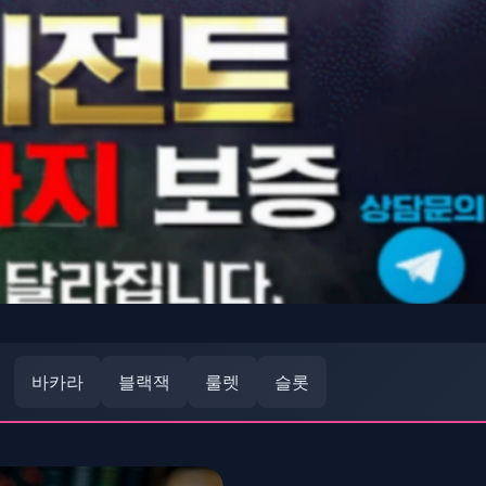
바카라
블랙잭
룰렛
슬롯