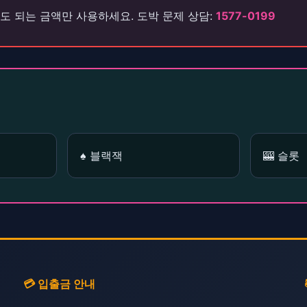
어도 되는 금액만 사용하세요. ​도박 문제 상담:
1577-0199
♠️ 블랙잭
🎰 슬롯
💳 입출금 안내