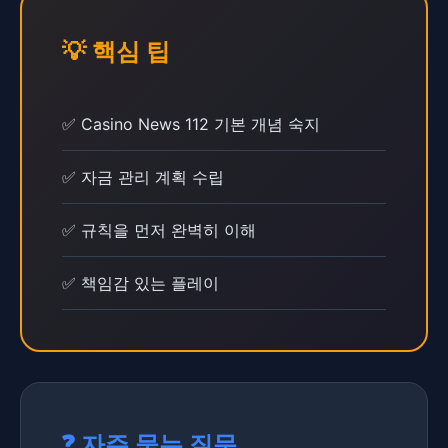
💡 핵심 팁
✅ Casino News 112 기본 개념 숙지
✅ 자금 관리 계획 수립
✅ 규칙을 먼저 완벽히 이해
✅ 책임감 있는 플레이
❓ 자주 묻는 질문