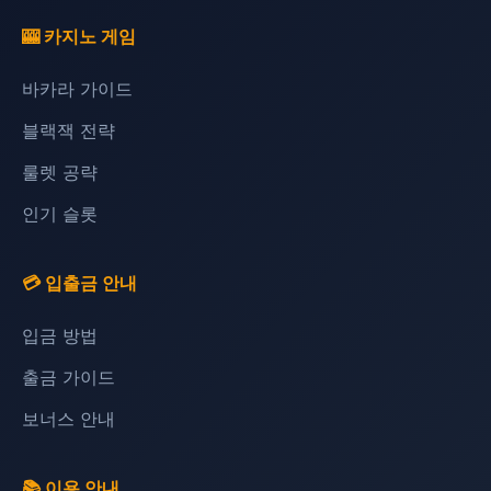
🎰 카지노 게임
바카라 가이드
블랙잭 전략
룰렛 공략
인기 슬롯
💳 입출금 안내
입금 방법
출금 가이드
보너스 안내
📚 이용 안내