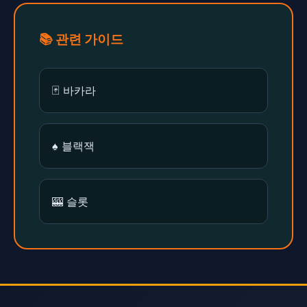
📚 관련 가이드
🃏 바카라
♠️ 블랙잭
🎰 슬롯