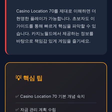
Casino Location 70를 제대로 이해하면 더
현명한 플레이가 가능합니다. 초보자도 이
가이드를 통해 빠르게 핵심을 파악할 수 있
습니다. 카지노월드에서 제공하는 정보를
바탕으로 책임감 있게 게임을 즐기세요.
💡 핵심 팁
✅ Casino Location 70 기본 개념 숙지
✅ 자금 관리 계획 수립