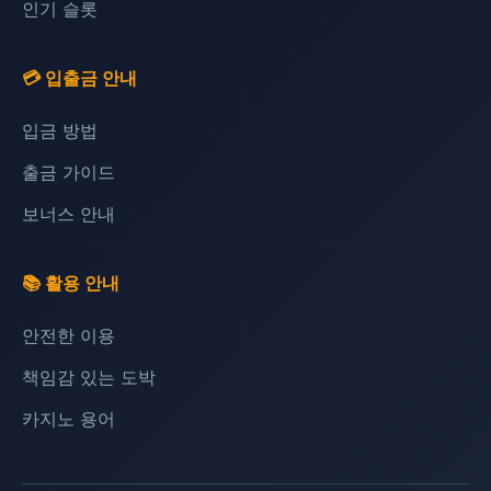
인기 슬롯
💳 입출금 안내
입금 방법
출금 가이드
보너스 안내
📚 활용 안내
안전한 이용
책임감 있는 도박
카지노 용어