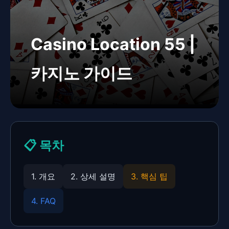
Casino Location 55 |
카지노 가이드
📋 목차
1. ​개요
2. ​상세 설명
3. 핵심 팁
4. FAQ