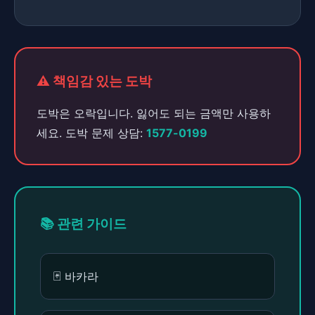
⚠️ 책임감 있는 도박
도박은 오락입니다. 잃어도 되는 금액만 사용하
세요. ​​도박 문제 상담:
1577-0199
📚 관련 가이드
🃏 바카라