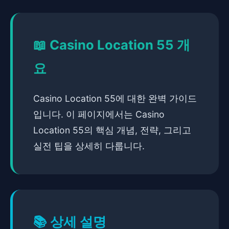
📖 Casino Location 55 개
요
Casino Location 55에 대한 완벽 가이드
입니다. ​​이 페이지에서는 Casino
Location 55의 핵심 개념, 전략, 그리고
실전 팁을 상세히 다룹니다.
📚 상세 설명