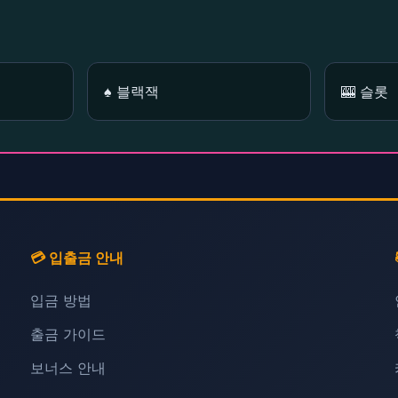
♠️ 블랙잭
🎰 슬롯
💳 입출금 안내
입금 방법
출금 가이드
보너스 안내