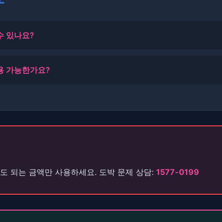
수 있나요?
용 가능한가요?
도 되는 금액만 사용하세요. 도박 문제 상담:
1577-0199