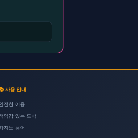
📚 사용 안내
안전한 이용
책임감 있는 도박
카지노 용어