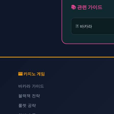
📚 관련 가이드
🃏 바카라
🎰 카지노 게임
바카라 가이드
블랙잭 전략
룰렛 공략