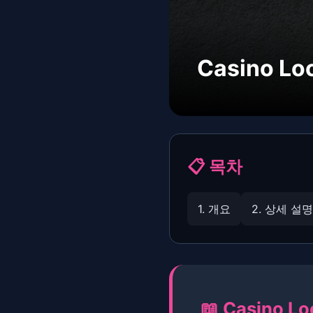
Casino L
📋 목차
1. ​개요
2. 상세 설명
📖 Casino L