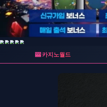
🎰 카지노월드