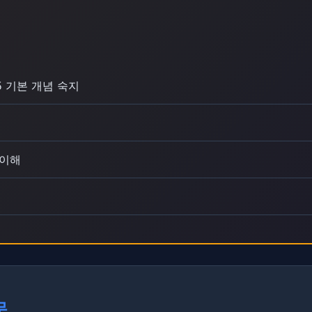
 45 기본 개념 숙지
 이해
문