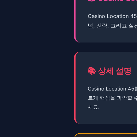
Casino Locatio
념, 전략, 그리고 
📚 상세 설명
Casino Locati
르게 핵심을 파악할 
세요.