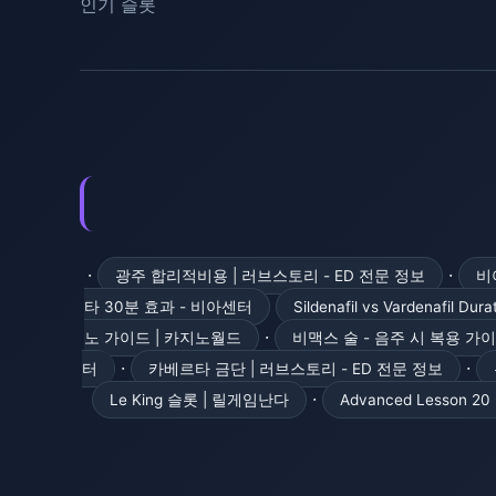
인기 슬롯
·
·
광주 합리적비용 | 러브스토리 - ED 전문 정보
비
타 30분 효과 - 비아센터
Sildenafil vs Vardenafil D
·
노 가이드 | 카지노월드
비맥스 술 - 음주 시 복용 가이
·
·
터
카베르타 금단 | 러브스토리 - ED 전문 정보
·
Le King 슬롯 | 릴게임난다
Advanced Lesson 