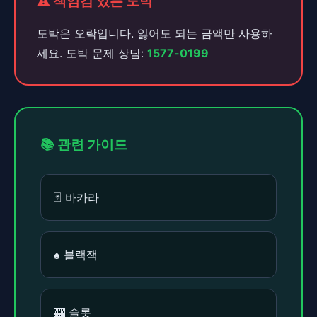
⚠️ 책임감 있는 도박
도박은 오락입니다. ​잃어도 되는 금액만 사용하
세요. ​도박 문제 상담:
1577-0199
📚 관련 가이드
🃏 바카라
♠️ 블랙잭
🎰 슬롯