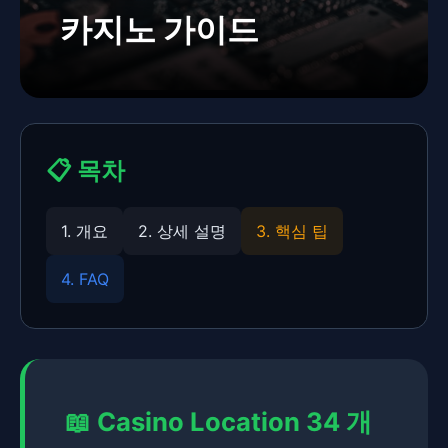
카지노 가이드
📋 목차
1. 개요
2. 상세 설명
3. ​​핵심 팁
4. ​​FAQ
📖 Casino Location 34 개