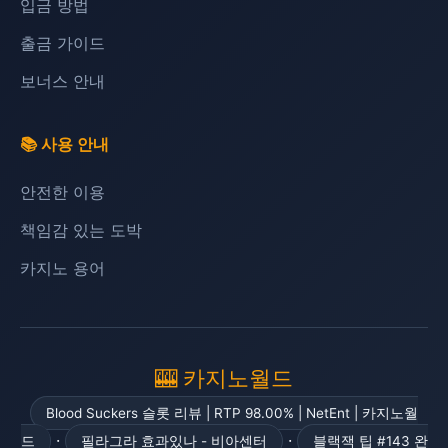
입금 방법
출금 가이드
보너스 안내
📚 사용 안내
안전한 이용
책임감 있는 도박
카지노 용어
🎰 카지노월드
Blood Suckers 슬롯 리뷰 | RTP 98.00% | NetEnt | 카지노월
·
·
드
필라그라 효과있나 - 비아센터
블랙잭 팁 #143 완