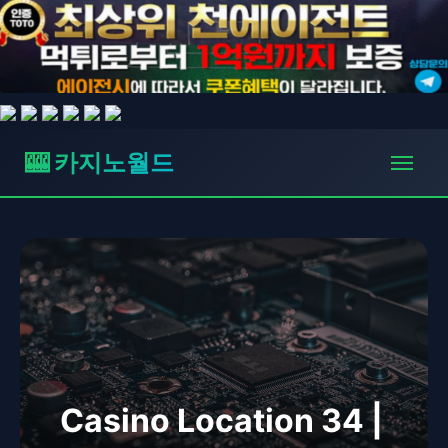
🎰 카지노월드
Casino Location 34 |