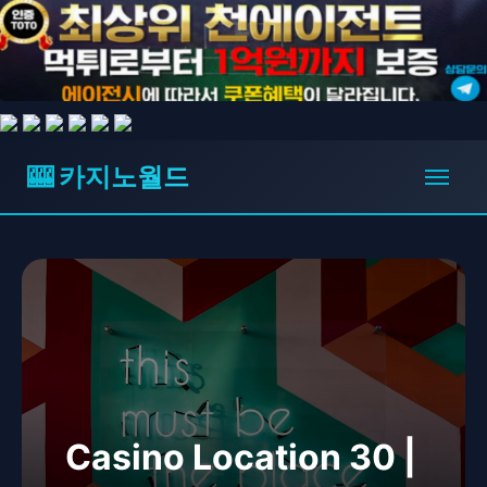
🎰 카지노월드
Casino Location 30 |