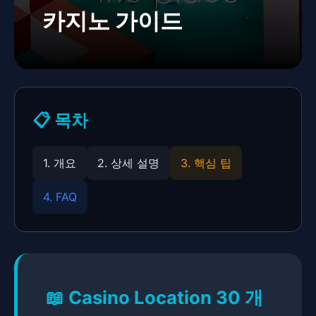
카지노 가이드
📋 목차
1. ​​개요
2. ​상세 설명
3. 핵심 팁
4. FAQ
📖 Casino Location 30 개