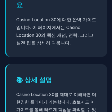
요
Casino Location 30에 대한 완벽 가이드
입니다. 이 페이지에서는 Casino
Location 30의 핵심 개념, 전략, 그리고
실전 팁을 상세히 다룹니다.
📚 상세 설명
Casino Location 30를 제대로 이해하면 더
현명한 플레이가 가능합니다. ​초보자도 이
가이드를 통해 빠르게 핵심을 파악할 수 있