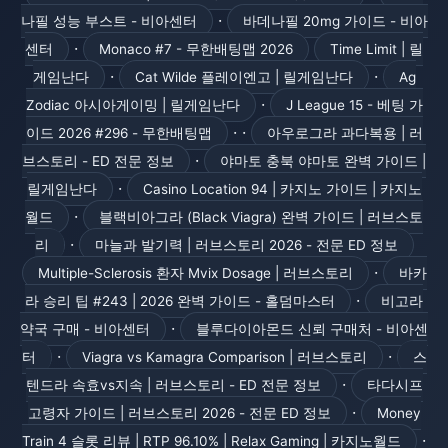
·
나필 성능 부스트 - 비아센터
바데나필 20mg 가이드 - 비아
·
센터
Monaco #7 - 무한배팅맵 2026
Time Limit | 릴
·
·
게임난다
Cat Wilde 플레이엔고 | 릴게임난다
Ag
·
Zodiac 아시아게이밍 | 릴게임난다
J League 15 - 베팅 가
· ·
이드 2026 #296 - 무한배팅맵
아우로그라 과다복용 | 러
·
브스토리 - ED 전문 정보
야마토 충북 야마토 완벽 가이드 |
·
릴게임난다
Casino Location 94 | 카지노 가이드 | 카지노
·
월드
블랙비아그라 (Black Viagra) 완벽 가이드 | 러브스토
·
리
마늘과 발기력 | 러브스토리 2026 - 전문 ED 정보
·
Multiple-Sclerosis 환자 Mvix Dosage | 러브스토리
바카
·
라 승리 팁 #243 | 2026 완벽 가이드 - 홀덤마스터
비고라
·
약국 구매 - 비아센터
블루다이아몬드 신뢰 구매처 - 비아센
·
·
터
Viagra vs Kamagra Comparison | 러브스토리
스
·
텐드라 속효vs지속 | 러브스토리 - ED 전문 정보
타다시프
·
고령자 가이드 | 러브스토리 2026 - 전문 ED 정보
Money
·
Train 4 슬롯 리뷰 | RTP 96.10% | Relax Gaming | 카지노월드