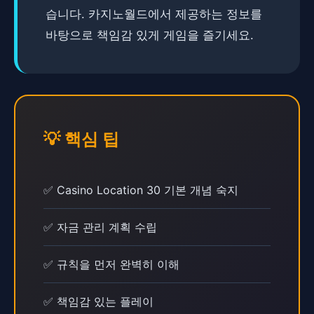
습니다. ​카지노월드에서 제공하는 정보를
바탕으로 책임감 있게 게임을 즐기세요.
💡 핵심 팁
✅ Casino Location 30 기본 개념 숙지
✅ 자금 관리 계획 수립
✅ 규칙을 먼저 완벽히 이해
✅ 책임감 있는 플레이