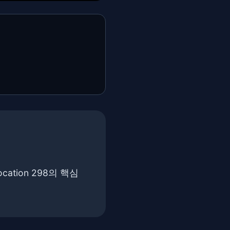
cation 298의 핵심