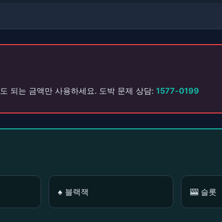
 되는 금액만 사용하세요. ​​도박 문제 상담:
1577-0199
♠️ 블랙잭
🎰 슬롯