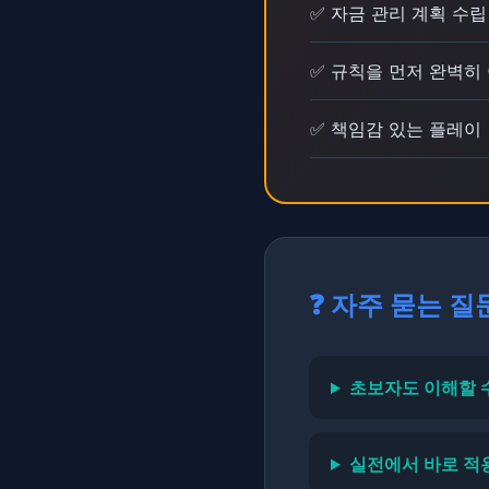
✅ 자금 관리 계획 수립
✅ 규칙을 먼저 완벽히
✅ 책임감 있는 플레이
❓ 자주 묻는 질
초보자도 이해할 
실전에서 바로 적