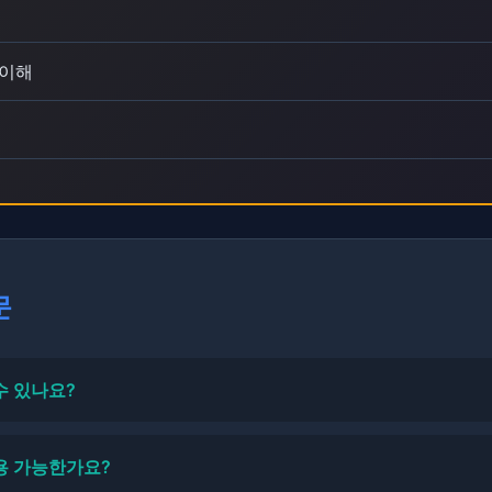
 이해
문
수 있나요?
용 가능한가요?