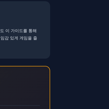
보자도 이 가이드를 통해
임감 있게 게임을 즐