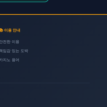
📚 이용 안내
안전한 이용
책임감 있는 도박
카지노 용어