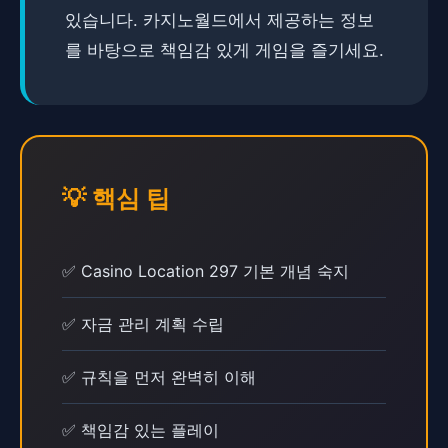
있습니다. ​카지노월드에서 제공하는 정보
를 바탕으로 책임감 있게 게임을 즐기세요.
💡 핵심 팁
✅ Casino Location 297 기본 개념 숙지
✅ 자금 관리 계획 수립
✅ 규칙을 먼저 완벽히 이해
✅ 책임감 있는 플레이