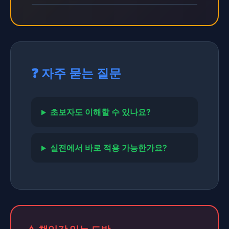
❓ 자주 묻는 질문
초보자도 이해할 수 있나요?
실전에서 바로 적용 가능한가요?