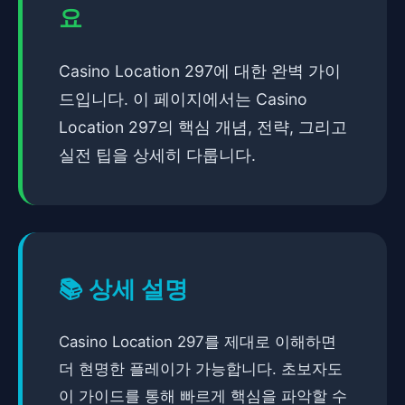
요
Casino Location 297에 대한 완벽 가이
드입니다. 이 페이지에서는 Casino
Location 297의 핵심 개념, 전략, 그리고
실전 팁을 상세히 다룹니다.
📚 상세 설명
Casino Location 297를 제대로 이해하면
더 현명한 플레이가 가능합니다. ​​초보자도
이 가이드를 통해 빠르게 핵심을 파악할 수