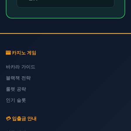
🎰 카지노 게임
바카라 가이드
블랙잭 전략
룰렛 공략
인기 슬롯
💳 입출금 안내