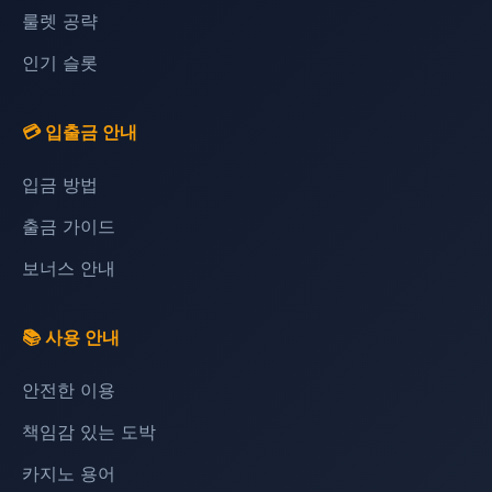
룰렛 공략
인기 슬롯
💳 입출금 안내
입금 방법
출금 가이드
보너스 안내
📚 사용 안내
안전한 이용
책임감 있는 도박
카지노 용어