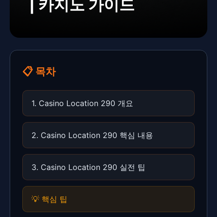
| 카지노 가이드
📋 목차
1. ​​Casino Location 290 개요
2. Casino Location 290 핵심 내용
3. ​​Casino Location 290 실전 팁
💡 핵심 팁