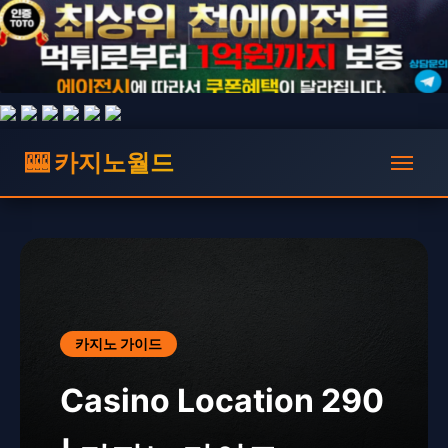
🎰 카지노월드
카지노 가이드
Casino Location 290