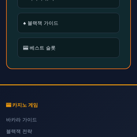
♠️ 블랙잭 가이드
🎰 베스트 슬롯
🎰 카지노 게임
바카라 가이드
블랙잭 전략