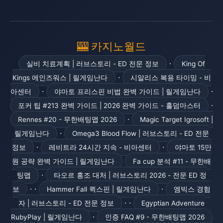
🎰 카지노월드
·
실비 치료계획 | 러브스토리 - ED 전문 정보
King Of
·
Kings 에인즈워스 | 릴게임난다
시알리스 복용 타이밍 - 비
·
·
아센터
야마토 프리스핀 비법 완벽 가이드 | 릴게임난다
·
포커 팁 #213 완벽 가이드 | 2026 완벽 가이드 - 홀덤마스터
·
Rennes #20 - 무한배팅맵 2026
Magic Target Igrosoft |
·
릴게임난다
Omega3 Blood Flow | 러브스토리 - ED 전문
·
·
정보
레비트라 24시간 지속 - 비아센터
야마토 15만
원 공략 완벽 가이드 | 릴게임난다
Fa cup 분석 #11 - 무한배
·
팅맵
타오르 홍조 대처 | 러브스토리 2026 - 전문 ED 정
· ·
·
보
Hammer Fall 퀵스핀 | 릴게임난다
엠빅스 경험
· ·
자 | 러브스토리 - ED 전문 정보
Egyptian Adventure
·
RubyPlay | 릴게임난다
인증 FAQ #9 - 무한배팅맵 2026