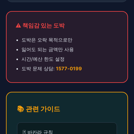
⚠️ 책임감 있는 도박
도박은 오락 목적으로만
잃어도 되는 금액만 사용
시간/예산 한도 설정
도박 문제 상담:
1577-0199
📚 관련 가이드
🃏 바카라 규칙