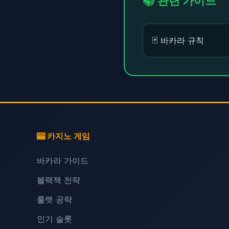
📚 관련 가이드
🃏 바카라 규칙
🎰 카지노 게임
바카라 가이드
블랙잭 전략
룰렛 공략
인기 슬롯