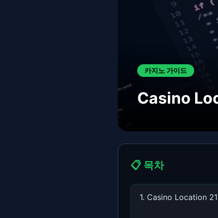
카지노 가이드
Casino L
📋 목차
1. Casino Location 