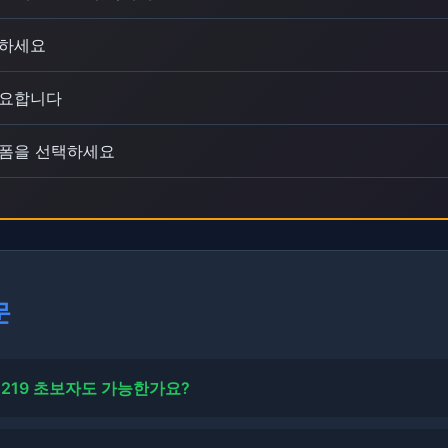
 하세요
중요합니다
랫폼을 선택하세요
문
ion 219 초보자도 가능한가요?