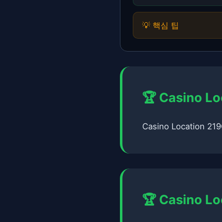
💡 핵심 팁
🏆 Casino L
Casino Locati
🏆 Casino L