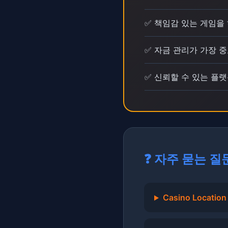
✅ 책임감 있는 게임을
✅ 자금 관리가 가장 
✅ 신뢰할 수 있는 플
❓ 자주 묻는 질
Casino Locat