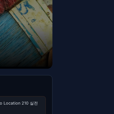
ino Location 210 실전