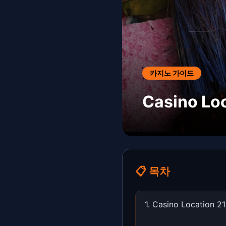
카지노 가이드
Casino L
📋 목차
1. ​​Casino Location 