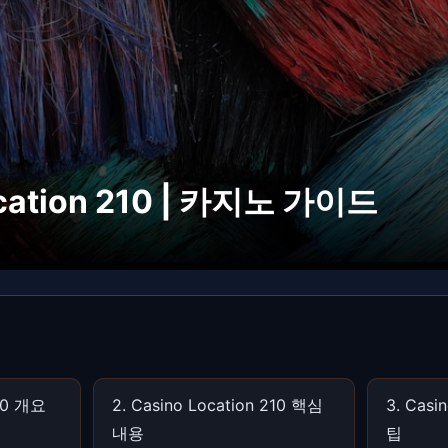
ocation 210 | 카지노 가이드
210 개요
2. ​Casino Location 210 핵심
3. ​Cas
내용
팁