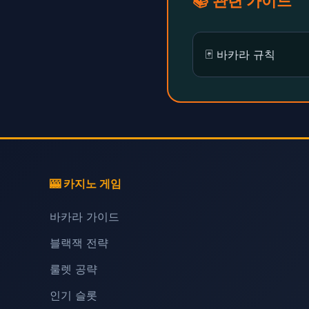
📚 관련 가이드
🃏 바카라 규칙
🎰 카지노 게임
바카라 가이드
블랙잭 전략
룰렛 공략
인기 슬롯