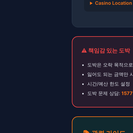
Casino Locati
⚠️ 책임감 있는 도박
도박은 오락 목적으
잃어도 되는 금액만 
시간/예산 한도 설정
도박 문제 상담:
1577