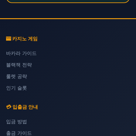
🎰 카지노 게임
바카라 가이드
블랙잭 전략
룰렛 공략
인기 슬롯
💳 입출금 안내
입금 방법
출금 가이드