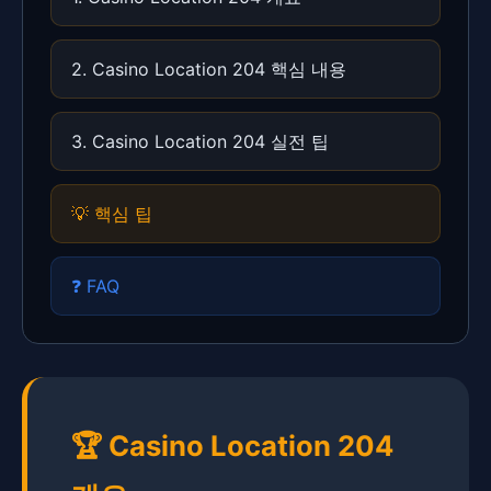
2. Casino Location 204 핵심 내용
3. ​​Casino Location 204 실전 팁
💡 핵심 팁
❓ FAQ
🏆 Casino Location 204