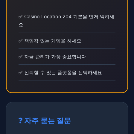
✅ Casino Location 204 기본을 먼저 익히세
요
✅ 책임감 있는 게임을 하세요
✅ 자금 관리가 가장 중요합니다
✅ 신뢰할 수 있는 플랫폼을 선택하세요
❓ 자주 묻는 질문