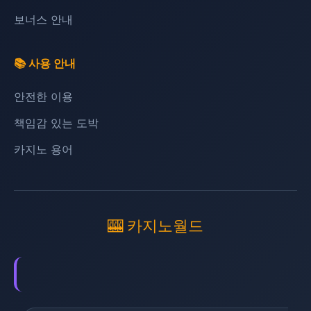
보너스 안내
📚 사용 안내
안전한 이용
책임감 있는 도박
카지노 용어
🎰 카지노월드