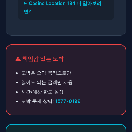
Casino Location 184 더 알아보려
면?
⚠️ 책임감 있는 도박
도박은 오락 목적으로만
잃어도 되는 금액만 사용
시간/예산 한도 설정
도박 문제 상담:
1577-0199