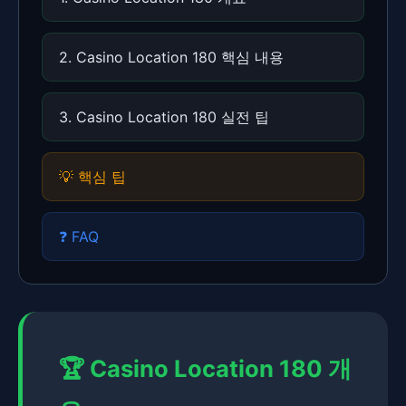
2. ​Casino Location 180 핵심 내용
3. Casino Location 180 실전 팁
💡 핵심 팁
❓ FAQ
🏆 Casino Location 180 개