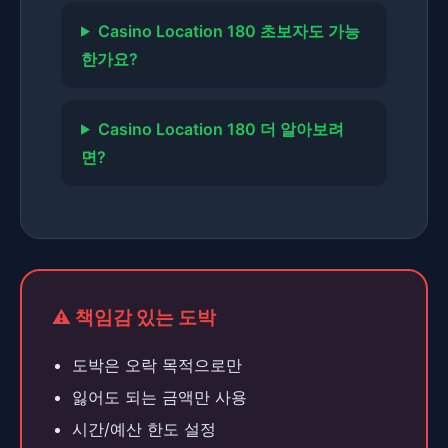
Casino Location 180 초보자도 가능
한가요?
Casino Location 180 더 알아보려
면?
⚠️ 책임감 있는 도박
도박은 오락 목적으로만
잃어도 되는 금액만 사용
시간/예산 한도 설정