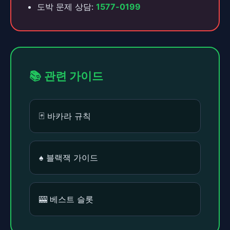
도박 문제 상담:
1577-0199
📚 관련 가이드
🃏 바카라 규칙
♠️ 블랙잭 가이드
🎰 베스트 슬롯