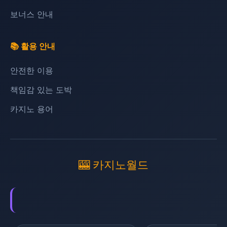
보너스 안내
📚 활용 안내
안전한 이용
책임감 있는 도박
카지노 용어
🎰 카지노월드