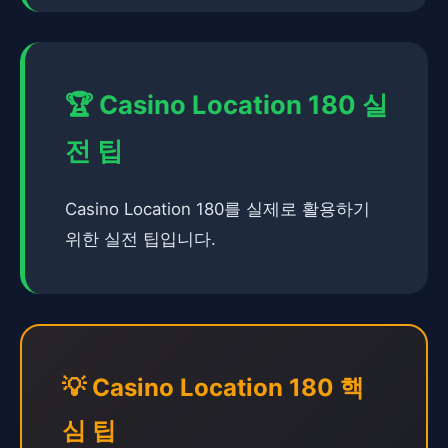
🏆 Casino Location 180 실
전 팁
Casino Location 180를 실제로 활용하기
위한 실전 팁입니다.
💡 Casino Location 180 핵
심 팁