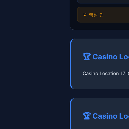
💡 핵심 팁
🏆 Casino L
Casino Locati
🏆 Casino L