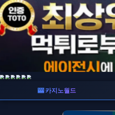
🎰 카지노월드