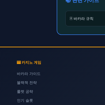
📚 관련 가이드
🃏 바카라 규칙
🎰 카지노 게임
바카라 가이드
블랙잭 전략
룰렛 공략
인기 슬롯