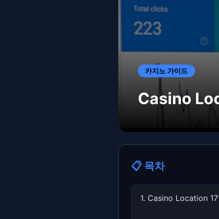
카지노 가이드
Casino L
📋 목차
1. Casino Location 