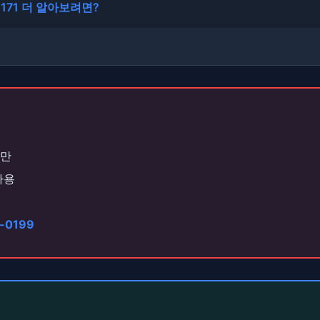
on 171 더 알아보려면?
로만
사용
-0199