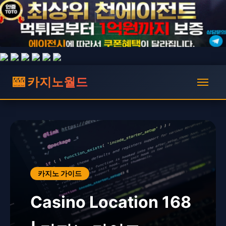
🎰 카지노월드
카지노 가이드
Casino Location 168