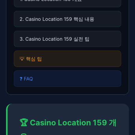
2. ​Casino Location 159 핵심 내용
3. ​Casino Location 159 실전 팁
💡 핵심 팁
❓ FAQ
🏆 Casino Location 159 개