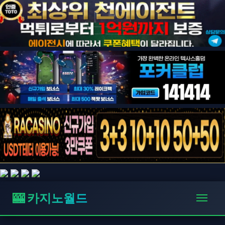
🎰 카지노월드