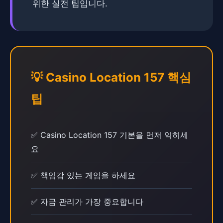
위한 실전 팁입니다.
💡 Casino Location 157 핵심
팁
✅ Casino Location 157 기본을 먼저 익히세
요
✅ 책임감 있는 게임을 하세요
✅ 자금 관리가 가장 중요합니다