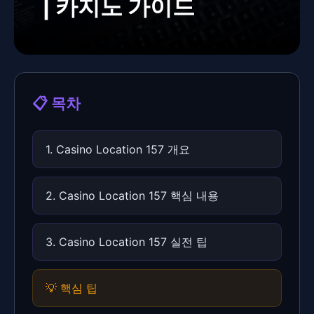
| 카지노 가이드
📋 목차
1. ​Casino Location 157 개요
2. ​Casino Location 157 핵심 내용
3. Casino Location 157 실전 팁
💡 핵심 팁