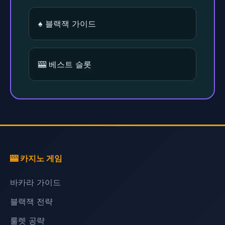
♠️ 블랙잭 가이드
🎰 베스트 슬롯
🎰 카지노 게임
바카라 가이드
블랙잭 전략
룰렛 공략