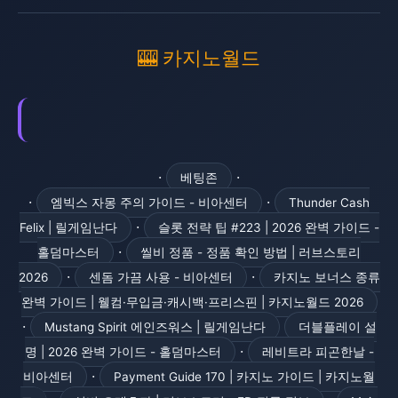
🎰 카지노월드
·
·
베팅존
·
·
엠빅스 자몽 주의 가이드 - 비아센터
Thunder Cash
·
Felix | 릴게임난다
슬롯 전략 팁 #223 | 2026 완벽 가이드 -
·
홀덤마스터
씰비 정품 - 정품 확인 방법 | 러브스토리
·
·
2026
센돔 가끔 사용 - 비아센터
카지노 보너스 종류
완벽 가이드 | 웰컴·무입금·캐시백·프리스핀 | 카지노월드 2026
·
Mustang Spirit 에인즈워스 | 릴게임난다
더블플레이 설
·
명 | 2026 완벽 가이드 - 홀덤마스터
레비트라 피곤한날 -
·
비아센터
Payment Guide 170 | 카지노 가이드 | 카지노월