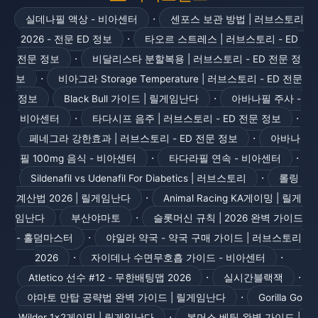
·
실데나필 액상 - 비아센터
센포스 보관 방법 | 러브스토리
·
2026 - 전문 ED 정보
타오르 스트레스 | 러브스토리 - ED
·
전문 정보
비달리스타 분할복용 | 러브스토리 - ED 전문 정
·
보
비아그라 Storage Temperature | 러브스토리 - ED 전문
·
정보
Black Bull 가이드 | 릴게임난다
아바나필 주사 -
·
·
비아센터
타다시프 음주 | 러브스토리 - ED 전문 정보
·
페네그라 강한효과 | 러브스토리 - ED 전문 정보
아바나
·
·
필 100mg 음식 - 비아센터
타다라필 연속 - 비아센터
·
Sildenafil vs Udenafil For Diabetics | 러브스토리
롤링
·
계산법 2026 | 릴게임난다
Animal Racing KA게이밍 | 릴게
·
임난다
부산야마토
슬롯머신 규칙 | 2026 완벽 가이드
·
- 홀덤마스터
야일라 약국 - 약국 구매 가이드 | 러브스토리
·
·
2026
자이데나 수면무호흡 가이드 - 비아센터
·
·
Atletico 선수 #12 - 무한배팅맵 2026
실시간블랙잭
·
야마토 만탑 공략법 완벽 가이드 | 릴게임난다
Gorilla Go
·
Wilder 1x2게이밍 | 릴게임난다
본머스 베팅 완벽 가이드 |