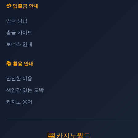
💳 입출금 안내
입금 방법
출금 가이드
보너스 안내
📚 활용 안내
안전한 이용
책임감 있는 도박
카지노 용어
🎰 카지노월드