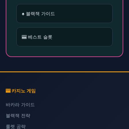
♠️ 블랙잭 가이드
🎰 베스트 슬롯
🎰 카지노 게임
바카라 가이드
블랙잭 전략
룰렛 공략