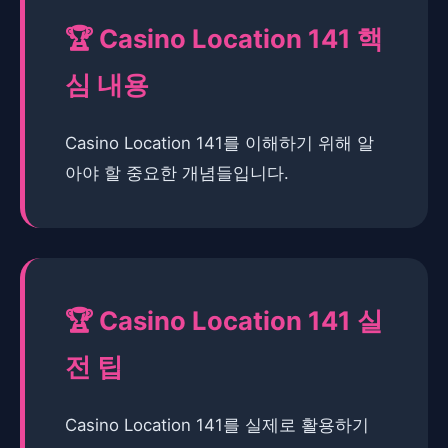
🏆 Casino Location 141 핵
심 내용
Casino Location 141를 이해하기 위해 알
아야 할 중요한 개념들입니다.
🏆 Casino Location 141 실
전 팁
Casino Location 141를 실제로 활용하기