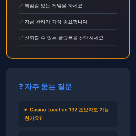
✅ 책임감 있는 게임을 하세요
✅ 자금 관리가 가장 중요합니다
✅ 신뢰할 수 있는 플랫폼을 선택하세요
❓ 자주 묻는 질문
Casino Location 132 초보자도 가능
한가요?