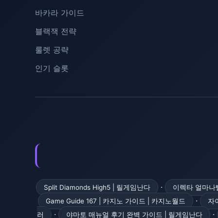
바카라 가이드
블랙잭 전략
룰렛 공략
인기 슬롯
·
Split Diamonds High5 | 릴게임난다
이렉타 얼마나빨
·
Game Guide 167 | 카지노 가이드 | 카지노월드
자
·
·
러
야마토 매뉴얼 후기 완벽 가이드 | 릴게임난다