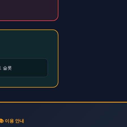
트 슬롯
📚 이용 안내