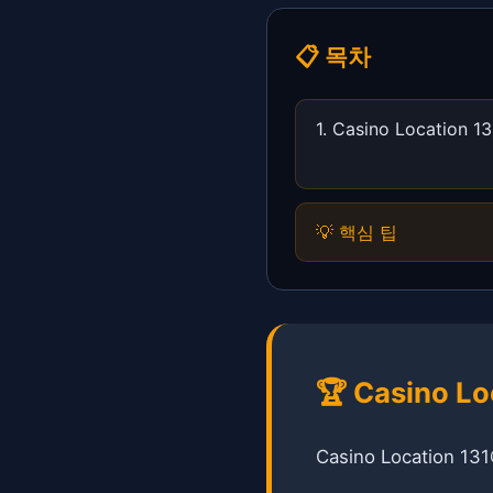
📋 목차
1. Casino Location 
💡 핵심 팁
🏆 Casino L
Casino Locati