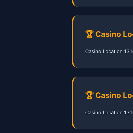
🏆 Casino L
Casino Locati
🏆 Casino L
Casino Locatio