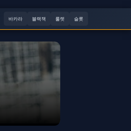
바카라
블랙잭
룰렛
슬롯