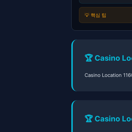
💡 핵심 팁
🏆 Casino L
Casino Locati
🏆 Casino L