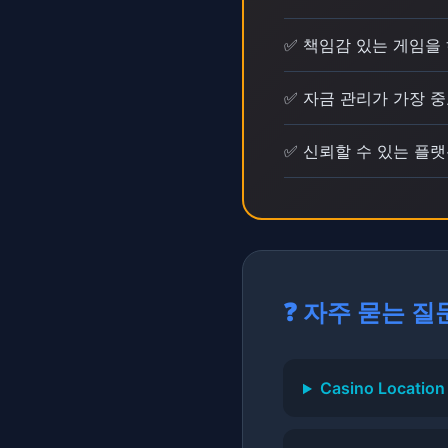
✅ 책임감 있는 게임을
✅ 자금 관리가 가장 
✅ 신뢰할 수 있는 플
❓ 자주 묻는 질
Casino Locat