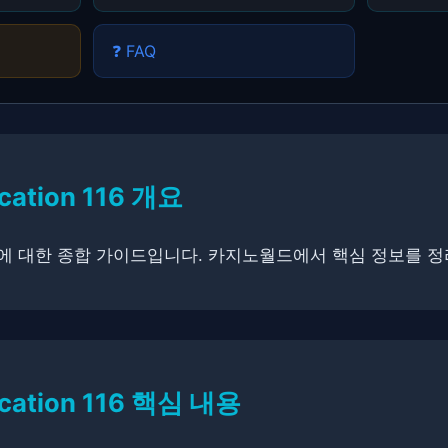
❓ FAQ
ocation 116 개요
on 116에 대한 종합 가이드입니다. ​카지노월드에서 핵심 정보를
ocation 116 핵심 내용