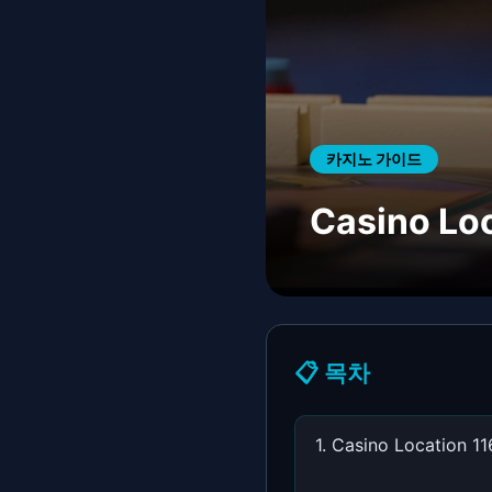
카지노 가이드
Casino L
📋 목차
1. ​Casino Location 