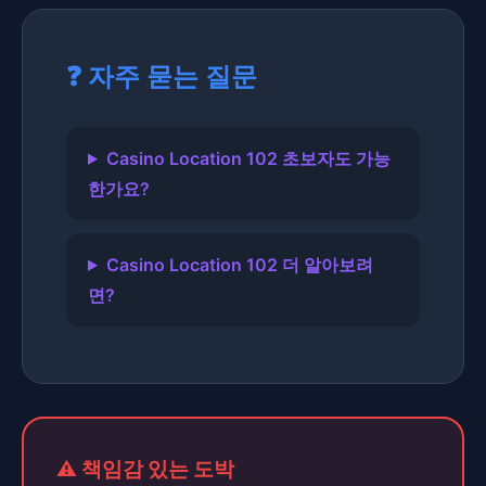
❓ 자주 묻는 질문
Casino Location 102 초보자도 가능
한가요?
Casino Location 102 더 알아보려
면?
⚠️ 책임감 있는 도박