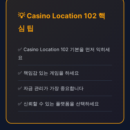
💡 Casino Location 102 핵
심 팁
✅ Casino Location 102 기본을 먼저 익히세
요
✅ 책임감 있는 게임을 하세요
✅ 자금 관리가 가장 중요합니다
✅ 신뢰할 수 있는 플랫폼을 선택하세요