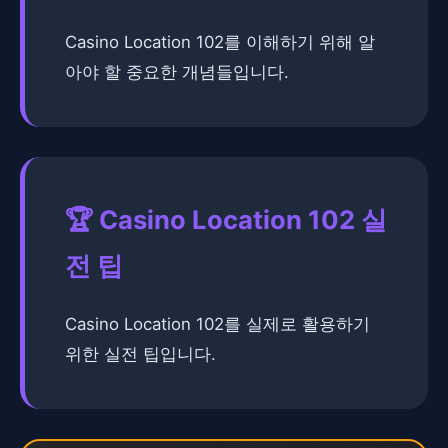
Casino Location 102를 이해하기 위해 알
아야 할 중요한 개념들입니다.
🏆 Casino Location 102 실
전 팁
Casino Location 102를 실제로 활용하기
위한 실전 팁입니다.