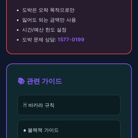
도박은 오락 목적으로만
잃어도 되는 금액만 사용
시간/예산 한도 설정
도박 문제 상담:
1577-0199
📚 관련 가이드
🃏 바카라 규칙
♠️ 블랙잭 가이드