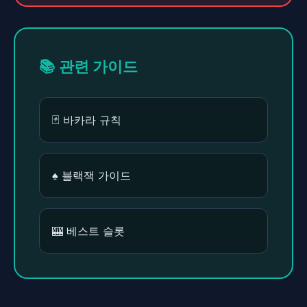
📚 관련 가이드
🃏 바카라 규칙
♠️ 블랙잭 가이드
🎰 베스트 슬롯