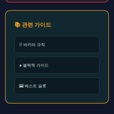
📚 관련 가이드
🃏 바카라 규칙
♠️ 블랙잭 가이드
🎰 베스트 슬롯