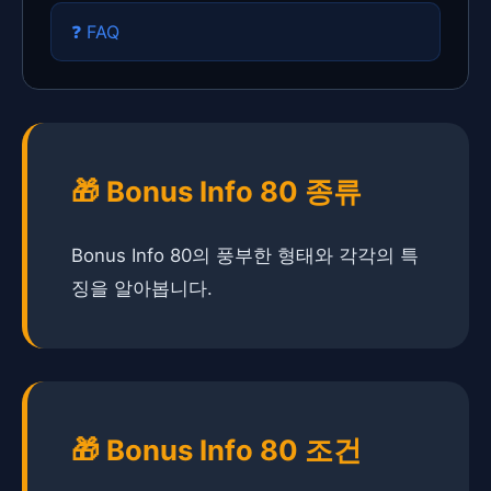
❓ FAQ
🎁 Bonus Info 80 종류
Bonus Info 80의 풍부한 형태와 각각의 특
징을 알아봅니다.
🎁 Bonus Info 80 조건