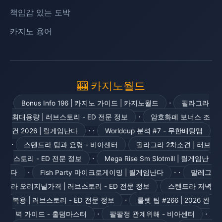
책임감 있는 도박
카지노 용어
🎰 카지노월드
·
Bonus Info 196 | 카지노 가이드 | 카지노월드
필라그라
·
최대용량 | 러브스토리 - ED 전문 정보
암호화폐 보너스 조
· ·
건 2026 | 릴게임난다
Worldcup 분석 #7 - 무한배팅맵
·
스텐드라 팁과 요령 - 비아센터
필라그라 2차소견 | 러브
·
스토리 - ED 전문 정보
Mega Rise Sm Slotmill | 릴게임난
·
· ·
다
Fish Party 마이크로게이밍 | 릴게임난다
말레그
라 오리지널가격 | 러브스토리 - ED 전문 정보
스텐드라 저녁
·
복용 | 러브스토리 - ED 전문 정보
룰렛 팁 #266 | 2026 완
·
·
벽 가이드 - 홀덤마스터
팔팔정 관계위해 - 비아센터