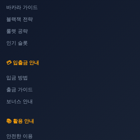
바카라 가이드
블랙잭 전략
룰렛 공략
인기 슬롯
💳 입출금 안내
입금 방법
출금 가이드
보너스 안내
📚 활용 안내
안전한 이용