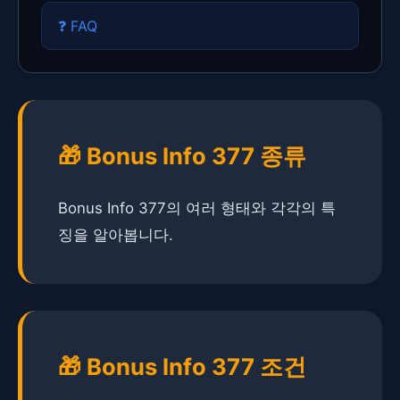
❓ FAQ
🎁 Bonus Info 377 종류
Bonus Info 377의 여러 형태와 각각의 특
징을 알아봅니다.
🎁 Bonus Info 377 조건