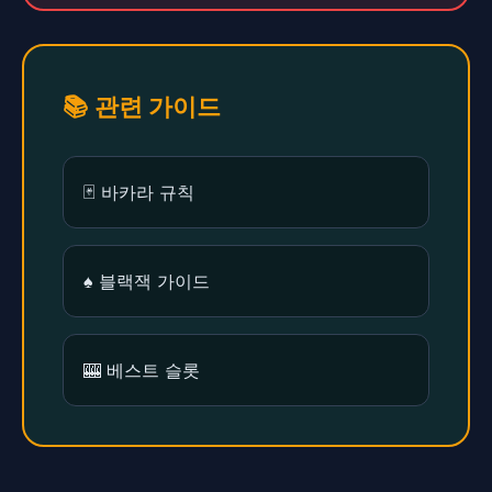
📚 관련 가이드
🃏 바카라 규칙
♠️ 블랙잭 가이드
🎰 베스트 슬롯