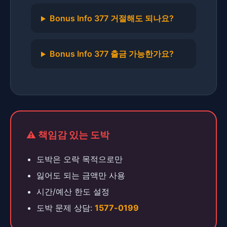
Bonus Info 377 거절해도 되나요?
Bonus Info 377 출금 가능한가요?
⚠️ 책임감 있는 도박
도박은 오락 목적으로만
잃어도 되는 금액만 사용
시간/예산 한도 설정
도박 문제 상담:
1577-0199