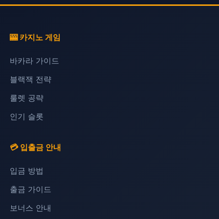
🎰 카지노 게임
바카라 가이드
블랙잭 전략
룰렛 공략
인기 슬롯
💳 입출금 안내
입금 방법
출금 가이드
보너스 안내