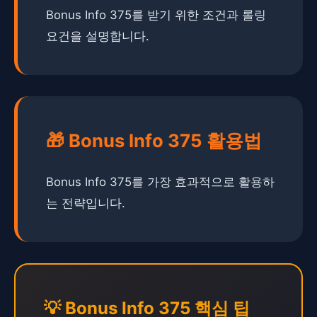
Bonus Info 375를 받기 위한 조건과 롤링
요건을 설명합니다.
🎁 Bonus Info 375 활용법
Bonus Info 375를 가장 효과적으로 활용하
는 전략입니다.
💡 Bonus Info 375 핵심 팁