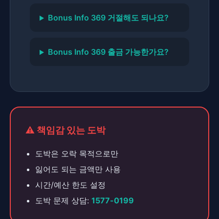
Bonus Info 369 거절해도 되나요?
Bonus Info 369 출금 가능한가요?
⚠️ 책임감 있는 도박
도박은 오락 목적으로만
잃어도 되는 금액만 사용
시간/예산 한도 설정
도박 문제 상담:
1577-0199