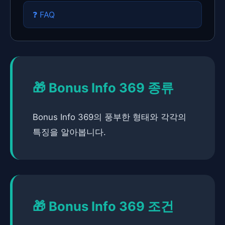
❓ FAQ
🎁 Bonus Info 369 종류
Bonus Info 369의 풍부한 형태와 각각의
특징을 알아봅니다.
🎁 Bonus Info 369 조건