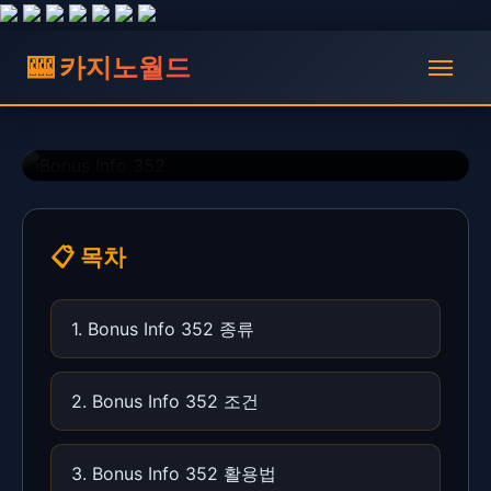
Bonus Info 352 | 카지
🎰 카지노월드
노 가이드
📋 목차
1. Bonus Info 352 종류
2. Bonus Info 352 조건
3. ​Bonus Info 352 활용법