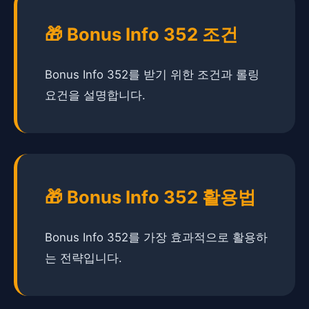
🎁 Bonus Info 352 조건
Bonus Info 352를 받기 위한 조건과 롤링
요건을 설명합니다.
🎁 Bonus Info 352 활용법
Bonus Info 352를 가장 효과적으로 활용하
는 전략입니다.