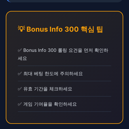
💡 Bonus Info 300 핵심 팁
✅ Bonus Info 300 롤링 요건을 먼저 확인하
세요
✅ 최대 베팅 한도에 주의하세요
✅ 유효 기간을 체크하세요
✅ 게임 기여율을 확인하세요