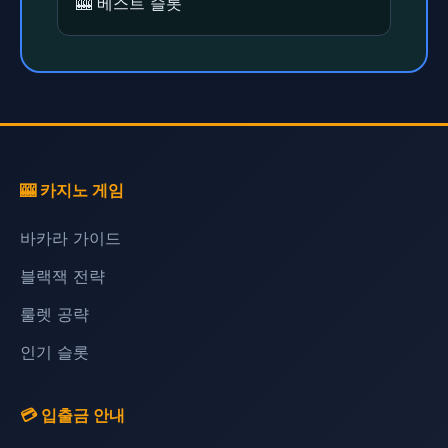
🎰 베스트 슬롯
🎰 카지노 게임
바카라 가이드
블랙잭 전략
룰렛 공략
인기 슬롯
💳 입출금 안내