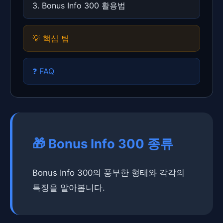
3. Bonus Info 300 활용법
💡 핵심 팁
❓ FAQ
🎁 Bonus Info 300 종류
Bonus Info 300의 풍부한 형태와 각각의
특징을 알아봅니다.