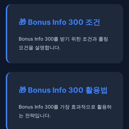
🎁 Bonus Info 300 조건
Bonus Info 300를 받기 위한 조건과 롤링
요건을 설명합니다.
🎁 Bonus Info 300 활용법
Bonus Info 300를 가장 효과적으로 활용하
는 전략입니다.