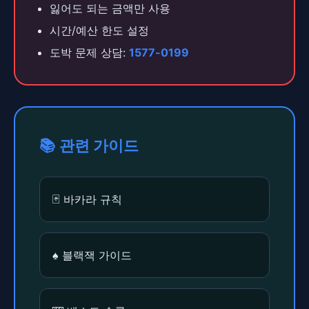
잃어도 되는 금액만 사용
시간/예산 한도 설정
도박 문제 상담:
1577-0199
📚 관련 가이드
🃏 바카라 규칙
♠️ 블랙잭 가이드