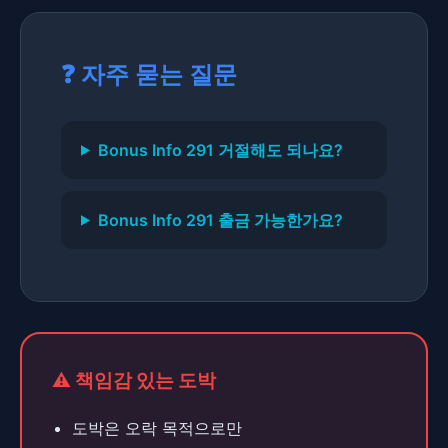
❓ 자주 묻는 질문
Bonus Info 291 거절해도 되나요?
Bonus Info 291 출금 가능한가요?
⚠️ 책임감 있는 도박
도박은 오락 목적으로만