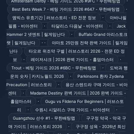
·
Amsterdam Derby - 베팅 가이드 2026 #9FC - 무한배팅맵
·
Best Bets Week 7 - 베팅 가이드 2026 #647 - 무한배팅맵
·
엠빅스 유효기간 | 러브스토리 - ED 전문 정보
아바나필
·
·
필름 - 비아센터
타달리스 다음날 - 비아센터
Jack
·
Hammer 2 넷엔트 | 릴게임난다
Buffalo Grand 아리스토크
· ·
랫 | 릴게임난다
야마토 25만원 전략 완벽 가이드 | 릴게임
난다
타오르 위조약 구별 | 러브스토리 2026 - 전문 ED 정
·
·
보
레이저샤크 | 2026 완벽 가이드 - 홀덤마스터
·
Trout - 베팅 가이드 2026 #6BC - 무한배팅맵
도박과 행
·
운의 숫자 | 카지노월드 2026
Parkinsons 환자 Zydena
·
Precaution | 러브스토리
용산 스텐드라 구매 가이드 - 비아
·
센터
Madame Destiny 완벽 가이드 | 2026 완벽 가이드 -
·
홀덤마스터
Gugu vs Fildena For Beginners | 러브스토
·
·
리
수원시 시알리스 구매 가이드 - 비아센터
Guangzhou 선수 #1 - 무한배팅맵
구구정 약국 - 약국 구
·
매 가이드 | 러브스토리 2026
구구정 성욕 - 2026년 최신