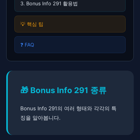
3. Bonus Info 291 활용법
💡 핵심 팁
❓ FAQ
🎁 Bonus Info 291 종류
Bonus Info 291의 여러 형태와 각각의 특
징을 알아봅니다.