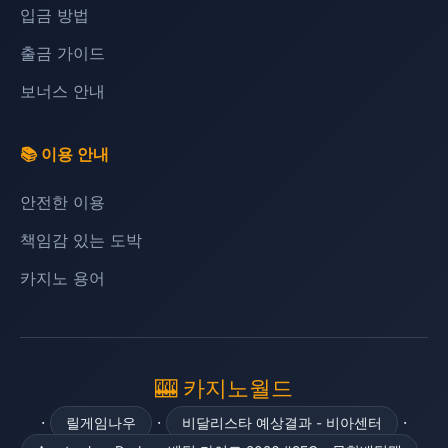
입금 방법
출금 가이드
보너스 안내
📚 이용 안내
안전한 이용
책임감 있는 도박
카지노 용어
🎰 카지노월드
·
·
·
릴게임나우
비달리스타 예상결과 - 비아센터