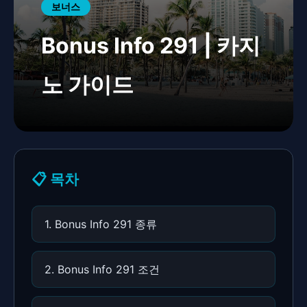
보너스
Bonus Info 291 | 카지
노 가이드
📋 목차
1. ​Bonus Info 291 종류
2. Bonus Info 291 조건