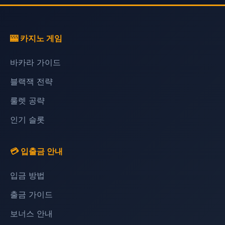
🎰 카지노 게임
바카라 가이드
블랙잭 전략
룰렛 공략
인기 슬롯
💳 입출금 안내
입금 방법
출금 가이드
보너스 안내