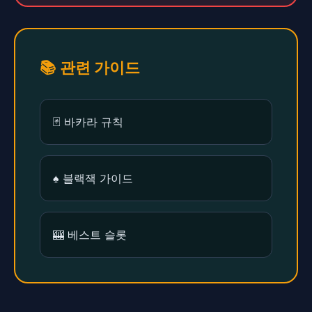
📚 관련 가이드
🃏 바카라 규칙
♠️ 블랙잭 가이드
🎰 베스트 슬롯