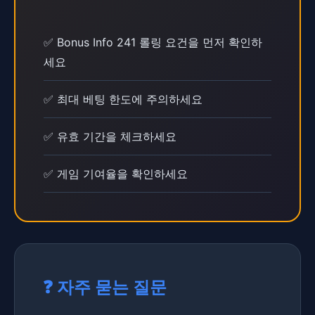
✅ Bonus Info 241 롤링 요건을 먼저 확인하
세요
✅ 최대 베팅 한도에 주의하세요
✅ 유효 기간을 체크하세요
✅ 게임 기여율을 확인하세요
❓ 자주 묻는 질문