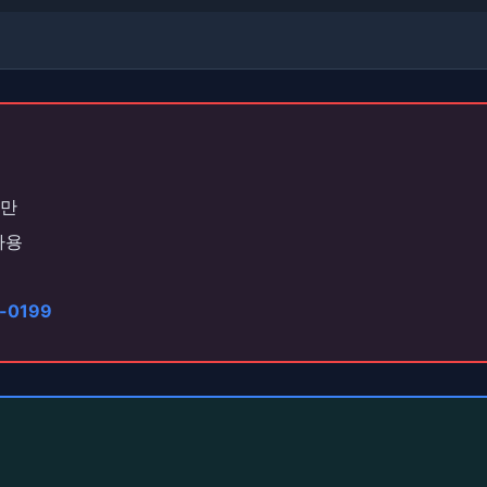
로만
사용
-0199