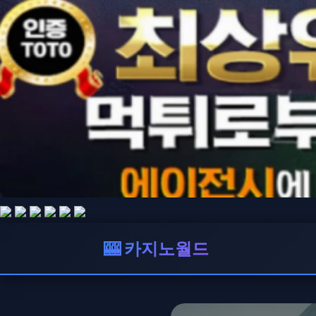
🎰 카지노월드