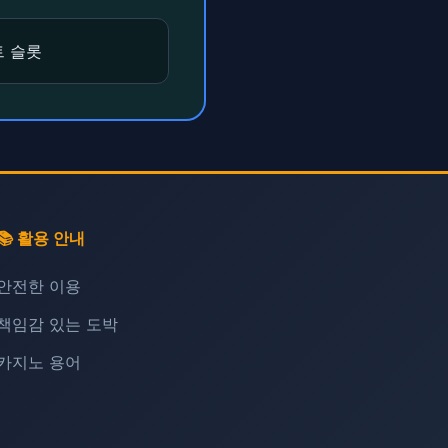
트 슬롯
📚 활용 안내
안전한 이용
책임감 있는 도박
카지노 용어