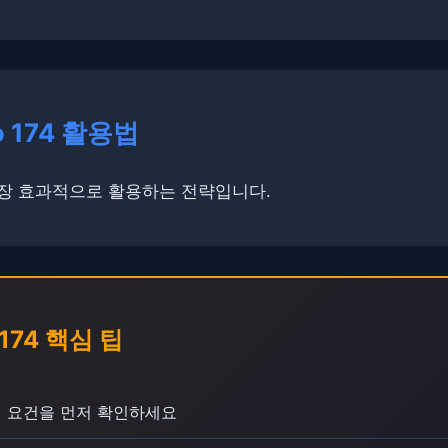
fo 174 활용법
4를 가장 효과적으로 활용하는 전략입니다.
o 174 핵심 팁
4 롤링 요건을 먼저 확인하세요