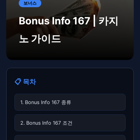
보너스
Bonus Info 167 | 카지
노 가이드
📋 목차
1. Bonus Info 167 종류
2. ​Bonus Info 167 조건