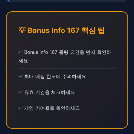
💡 Bonus Info 167 핵심 팁
✅ Bonus Info 167 롤링 요건을 먼저 확인하
세요
✅ 최대 베팅 한도에 주의하세요
✅ 유효 기간을 체크하세요
✅ 게임 기여율을 확인하세요