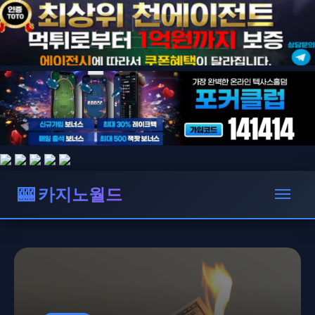
🎰 카지노월드