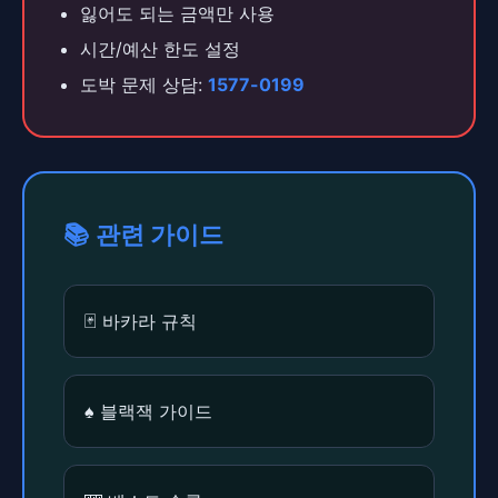
잃어도 되는 금액만 사용
시간/예산 한도 설정
도박 문제 상담:
1577-0199
📚 관련 가이드
🃏 바카라 규칙
♠️ 블랙잭 가이드