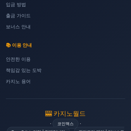
입금 방법
출금 가이드
보너스 안내
📚 이용 안내
안전한 이용
책임감 있는 도박
카지노 용어
🎰 카지노월드
·
·
코인맥스