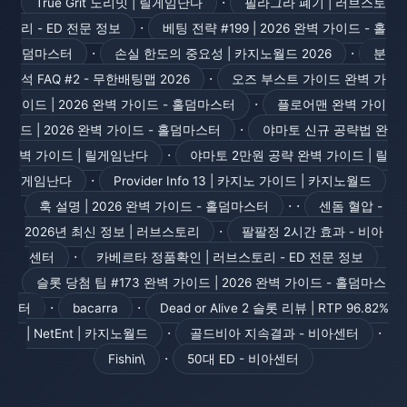
·
True Grit 노리밋 | 릴게임난다
필라그라 폐기 | 러브스토
·
리 - ED 전문 정보
베팅 전략 #199 | 2026 완벽 가이드 - 홀
·
·
덤마스터
손실 한도의 중요성 | 카지노월드 2026
분
·
석 FAQ #2 - 무한배팅맵 2026
오즈 부스트 가이드 완벽 가
·
이드 | 2026 완벽 가이드 - 홀덤마스터
플로어맨 완벽 가이
·
드 | 2026 완벽 가이드 - 홀덤마스터
야마토 신규 공략법 완
·
벽 가이드 | 릴게임난다
야마토 2만원 공략 완벽 가이드 | 릴
·
게임난다
Provider Info 13 | 카지노 가이드 | 카지노월드
· ·
훅 설명 | 2026 완벽 가이드 - 홀덤마스터
센돔 혈압 -
·
2026년 최신 정보 | 러브스토리
팔팔정 2시간 효과 - 비아
·
센터
카베르타 정품확인 | 러브스토리 - ED 전문 정보
슬롯 당첨 팁 #173 완벽 가이드 | 2026 완벽 가이드 - 홀덤마스
·
·
터
bacarra
Dead or Alive 2 슬롯 리뷰 | RTP 96.82%
·
·
| NetEnt | 카지노월드
골드비아 지속결과 - 비아센터
·
Fishin\
50대 ED - 비아센터