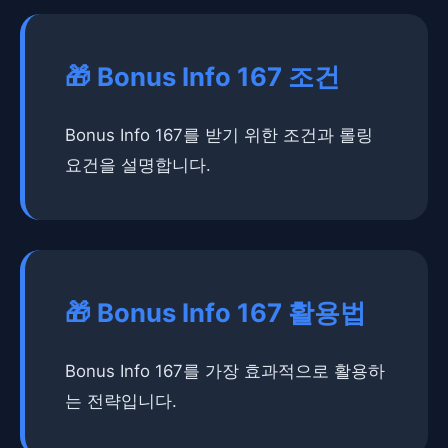
🎁 Bonus Info 167 조건
Bonus Info 167를 받기 위한 조건과 롤링
요건을 설명합니다.
🎁 Bonus Info 167 활용법
Bonus Info 167를 가장 효과적으로 활용하
는 전략입니다.