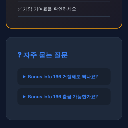
✅ 게임 기여율을 확인하세요
❓ 자주 묻는 질문
Bonus Info 166 거절해도 되나요?
Bonus Info 166 출금 가능한가요?