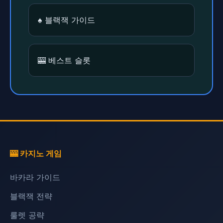
♠️ 블랙잭 가이드
🎰 베스트 슬롯
🎰 카지노 게임
바카라 가이드
블랙잭 전략
룰렛 공략