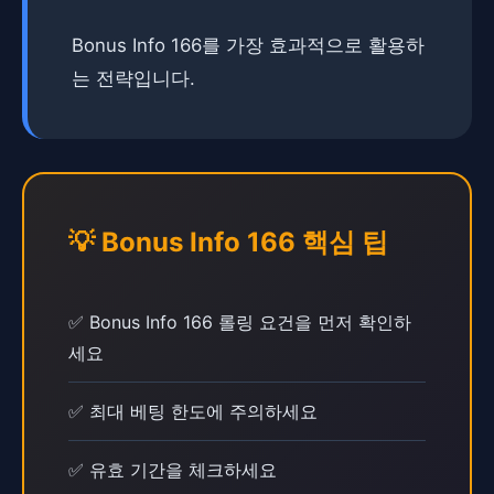
Bonus Info 166를 가장 효과적으로 활용하
는 전략입니다.
💡 Bonus Info 166 핵심 팁
✅ Bonus Info 166 롤링 요건을 먼저 확인하
세요
✅ 최대 베팅 한도에 주의하세요
✅ 유효 기간을 체크하세요