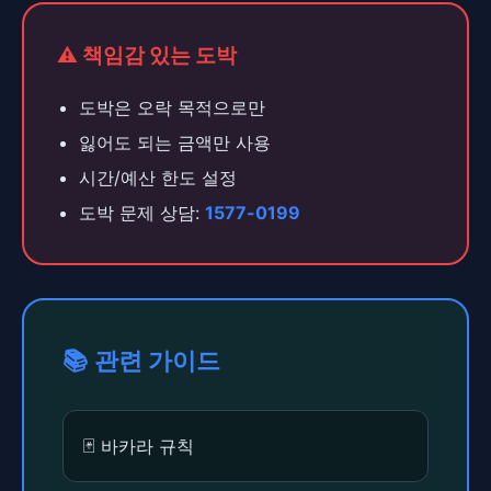
⚠️ 책임감 있는 도박
도박은 오락 목적으로만
잃어도 되는 금액만 사용
시간/예산 한도 설정
도박 문제 상담:
1577-0199
📚 관련 가이드
🃏 바카라 규칙