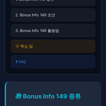
2. ​​Bonus Info 149 조건
3. ​Bonus Info 149 활용법
💡 핵심 팁
❓ FAQ
🎁 Bonus Info 149 종류