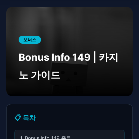
보너스
Bonus Info 149 | 카지
노 가이드
📋 목차
1. ​​Bonus Info 149 종류