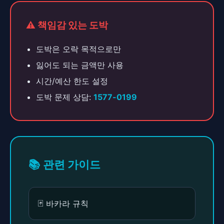
⚠️ 책임감 있는 도박
도박은 오락 목적으로만
잃어도 되는 금액만 사용
시간/예산 한도 설정
도박 문제 상담:
1577-0199
📚 관련 가이드
🃏 바카라 규칙