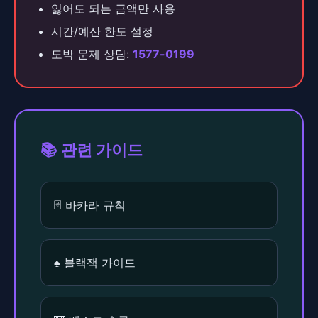
잃어도 되는 금액만 사용
시간/예산 한도 설정
도박 문제 상담:
1577-0199
📚 관련 가이드
🃏 바카라 규칙
♠️ 블랙잭 가이드