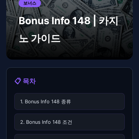
보너스
Bonus Info 148 | 카지
노 가이드
📋 목차
1. ​Bonus Info 148 종류
2. ​Bonus Info 148 조건