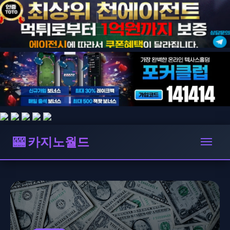
🎰 카지노월드