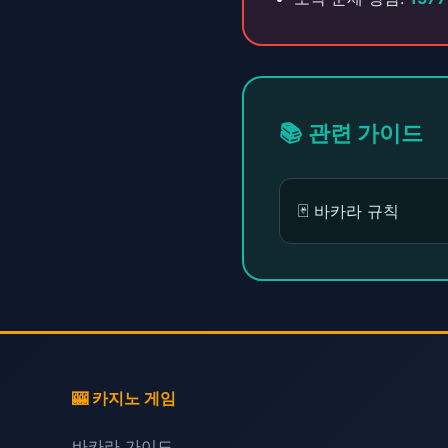
📚 관련 가이드
🃏 바카라 규칙
🎰 카지노 게임
바카라 가이드