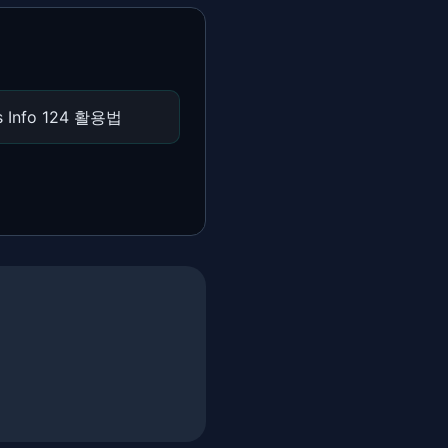
nus Info 124 활용법