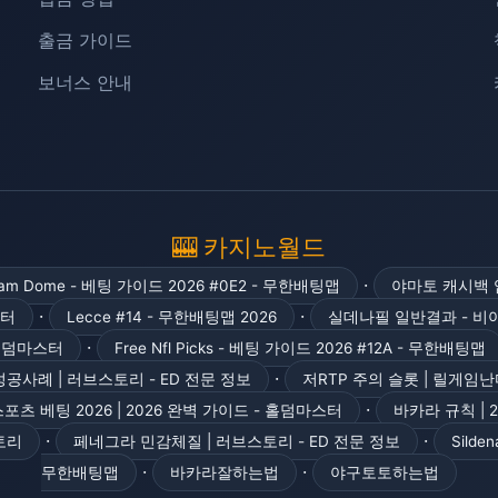
출금 가이드
보너스 안내
🎰 카지노월드
·
Team Dome - 베팅 가이드 2026 #0E2 - 무한배팅맵
야마토 캐시백 
·
·
센터
Lecce #14 - 무한배팅맵 2026
실데나필 일반결과 - 비
·
 홀덤마스터
Free Nfl Picks - 베팅 가이드 2026 #12A - 무한배팅맵
·
공사례 | 러브스토리 - ED 전문 정보
저RTP 주의 슬롯 | 릴게임
·
스포츠 베팅 2026 | 2026 완벽 가이드 - 홀덤마스터
바카라 규칙 | 
·
·
스토리
페네그라 민감체질 | 러브스토리 - ED 전문 정보
Silde
·
·
무한배팅맵
바카라잘하는법
야구토토하는법