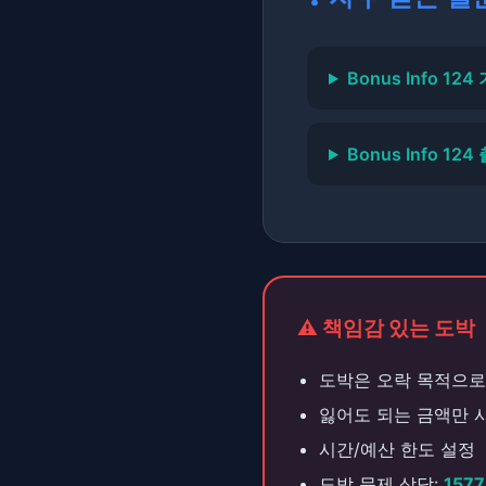
Bonus Info 1
Bonus Info 1
⚠️ 책임감 있는 도박
도박은 오락 목적으
잃어도 되는 금액만 
시간/예산 한도 설정
도박 문제 상담:
1577