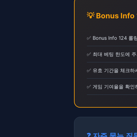
💡 Bonus Inf
✅ Bonus Info 12
✅ 최대 베팅 한도에 
✅ 유효 기간을 체크하
✅ 게임 기여율을 확인
❓ 자주 묻는 질