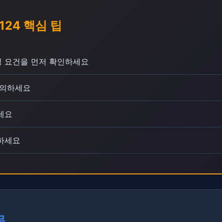
o 124 핵심 팁
4 롤링 요건을 먼저 확인하세요
주의하세요
세요
하세요
문