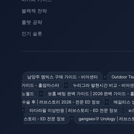
블랙잭 전략
룰렛 공략
인기 슬롯
·
남양주 엠빅스 구매 가이드 - 비아센터
Outdoor 
·
가이드 - 홀덤마스터
누리그라 발현시간 비교 - 비아
·
노월드
보훔 베팅 완벽 가이드 | 2026 완벽 가이드 -
·
수술 후 | 러브스토리 2026 - 전문 ED 정보
메갈리스 성
·
타다라필 이상반응 | 러브스토리 - ED 전문 정보
e
·
스토리 - ED 전문 정보
gangseo구 Urology | 러브