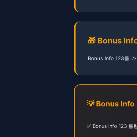
🎁 Bonus In
Bonus Info 12
💡 Bonus Inf
✅ Bonus Info 12