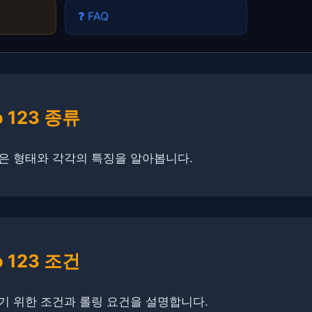
❓ FAQ
fo 123 종류
3의 많은 형태와 각각의 특징을 알아봅니다.
fo 123 조건
3를 받기 위한 조건과 롤링 요건을 설명합니다.