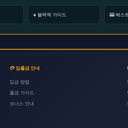
♠️ 블랙잭 가이드
🎰 베스
💳 입출금 안내
입금 방법
출금 가이드
보너스 안내