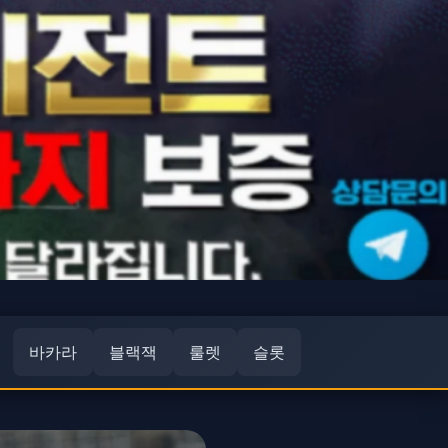
바카라
블랙잭
룰렛
슬롯