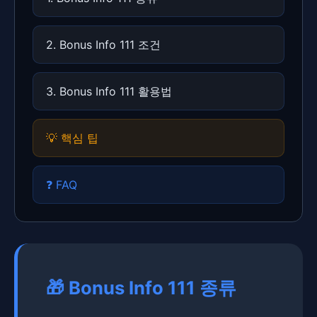
2. Bonus Info 111 조건
3. ​Bonus Info 111 활용법
💡 핵심 팁
❓ FAQ
🎁 Bonus Info 111 종류