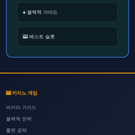
♠️ 블랙잭 가이드
🎰 베스트 슬롯
🎰 카지노 게임
바카라 가이드
블랙잭 전략
룰렛 공략