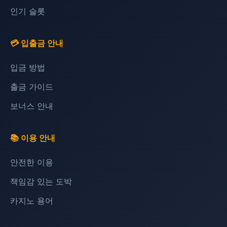
인기 슬롯
💳 입출금 안내
입금 방법
출금 가이드
보너스 안내
📚 이용 안내
안전한 이용
책임감 있는 도박
카지노 용어