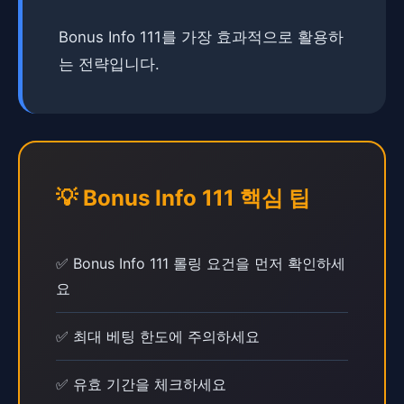
Bonus Info 111를 가장 효과적으로 활용하
는 전략입니다.
💡 Bonus Info 111 핵심 팁
✅ Bonus Info 111 롤링 요건을 먼저 확인하세
요
✅ 최대 베팅 한도에 주의하세요
✅ 유효 기간을 체크하세요