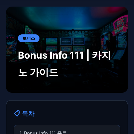
보너스
Bonus Info 111 | 카지
노 가이드
📋 목차
1. Bonus Info 111 종류