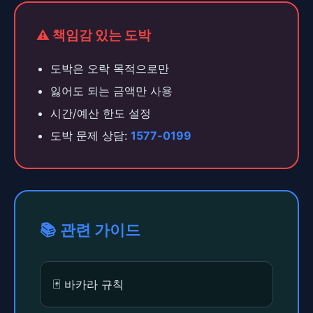
⚠️ 책임감 있는 도박
도박은 오락 목적으로만
잃어도 되는 금액만 사용
시간/예산 한도 설정
도박 문제 상담:
1577-0199
📚 관련 가이드
🃏 바카라 규칙