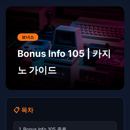
보너스
Bonus Info 105 | 카지
노 가이드
📋 목차
1. ​​Bonus Info 105 종류