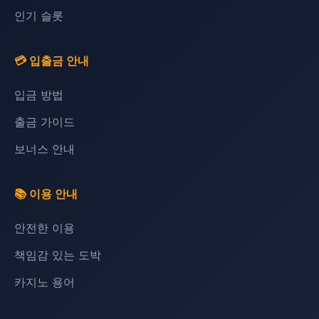
인기 슬롯
💳 입출금 안내
입금 방법
출금 가이드
보너스 안내
📚 이용 안내
안전한 이용
책임감 있는 도박
카지노 용어