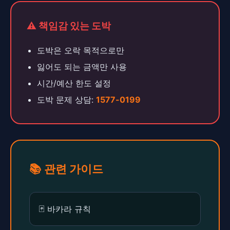
⚠️ 책임감 있는 도박
도박은 오락 목적으로만
잃어도 되는 금액만 사용
시간/예산 한도 설정
도박 문제 상담:
1577-0199
📚 관련 가이드
🃏 바카라 규칙